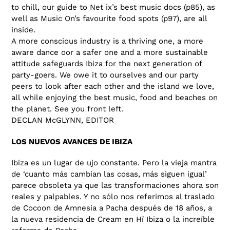
to chill, our guide to Net ix’s best music docs (p85), as
well as Music On’s favourite food spots (p97), are all
inside.
A more conscious industry is a thriving one, a more
aware dance oor a safer one and a more sustainable
attitude safeguards Ibiza for the next generation of
party-goers. We owe it to ourselves and our party
peers to look after each other and the island we love,
all while enjoying the best music, food and beaches on
the planet. See you front left.
DECLAN McGLYNN, EDITOR
LOS NUEVOS AVANCES DE IBIZA
Ibiza es un lugar de ujo constante. Pero la vieja mantra
de ‘cuanto más cambian las cosas, más siguen igual’
parece obsoleta ya que las transformaciones ahora son
reales y palpables. Y no sólo nos referimos al traslado
de Cocoon de Amnesia a Pacha después de 18 años, a
la nueva residencia de Cream en Hï Ibiza o la increíble