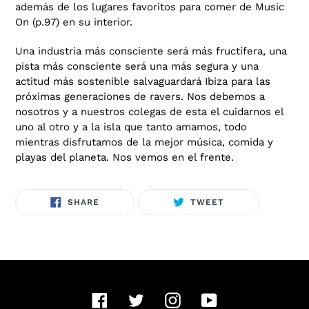
además de los lugares favoritos para comer de Music
On (p.97) en su interior.
Una industria más consciente será más fructífera, una
pista más consciente será una más segura y una
actitud más sostenible salvaguardará Ibiza para las
próximas generaciones de ravers. Nos debemos a
nosotros y a nuestros colegas de esta el cuidarnos el
uno al otro y a la isla que tanto amamos, todo
mientras disfrutamos de la mejor música, comida y
playas del planeta. Nos vemos en el frente.
SHARE
TWEET
SHARE
TWEET
ON
ON
FACEBOOK
TWITTER
Facebook
Twitter
Instagram
YouTube