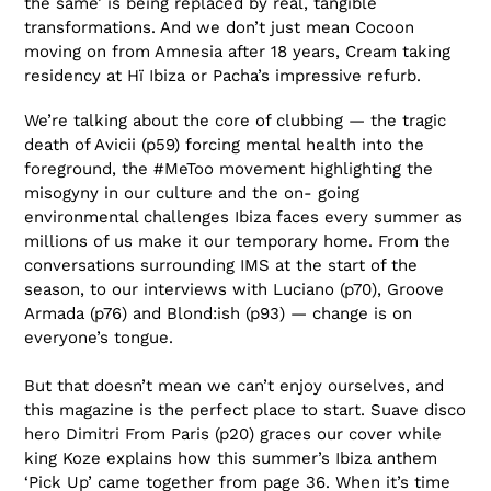
the same’ is being replaced by real, tangible
transformations. And we don’t just mean Cocoon
moving on from Amnesia after 18 years, Cream taking
residency at Hï Ibiza or Pacha’s impressive refurb.
We’re talking about the core of clubbing — the tragic
death of Avicii (p59) forcing mental health into the
foreground, the #MeToo movement highlighting the
misogyny in our culture and the on- going
environmental challenges Ibiza faces every summer as
millions of us make it our temporary home. From the
conversations surrounding IMS at the start of the
season, to our interviews with Luciano (p70), Groove
Armada (p76) and Blond:ish (p93) — change is on
everyone’s tongue.
But that doesn’t mean we can’t enjoy ourselves, and
this magazine is the perfect place to start. Suave disco
hero Dimitri From Paris (p20) graces our cover while
king Koze explains how this summer’s Ibiza anthem
‘Pick Up’ came together from page 36. When it’s time